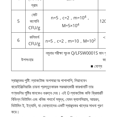
গ্রাম
মোট
4
n=5，c=2，m=10
，
5
কলোনি
120,100,
4
M=5×10
CFU/g
কলিফর্ম
＜10,＜
6
2
n=5，c=2，m=10，M=10
CFU/g
10
নমুনার পরীক্ষা সূচক Q/LFSW0001S মান পূরণ করে, এব
উপসংহার
করে।
■ যোগ্য □ অযো
স্বাস্থ্যকর পুষ্টি: ল্যাকটোজ অপসারণের পাশাপাশি, লিয়ানফেং
বায়োইঞ্জিনিয়ারিং চায়না প্রস্তুতকারক সরবরাহকারী কারখানাটি তার
পণ্যগুলির পুষ্টির মানকেও গুরুত্ব দেয়। এই 0 ল্যাকটোজ কফি ক্রিমারটি
বিভিন্ন ভিটামিন এবং খনিজ পদার্থে সমৃদ্ধ, যেমন ক্যালসিয়াম, আয়রন,
ভিটামিন ই, ইত্যাদি, যা ভোক্তাদের একটি স্বাস্থ্যকর খাদ্যের সাধনা পূরণ
করে।