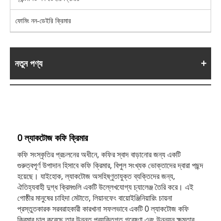
ফোমিং নন-ডেইরি ক্রিমার
নতুন পণ্য
0 ল্যাকটোজ কফি ক্রিমার
কফি সংস্কৃতির প্রচলনের অধীনে, কফির স্বাদ বাড়ানোর জন্য একটি
গুরুত্বপূর্ণ উপাদান হিসাবে কফি ক্রিমার, বিপুল সংখ্যক ভোক্তাদের দ্বারা পছন্দ
হয়েছে। যাইহোক, ল্যাকটোজ অসহিষ্ণুতাযুক্ত ব্যক্তিদের জন্য,
ঐতিহ্যবাহী দুগ্ধ ক্রিমগুলি একটি উল্লেখযোগ্য চ্যালেঞ্জ তৈরি করে। এই
গোষ্ঠীর মানুষের চাহিদা মেটাতে, লিয়ানফেং বায়োইঞ্জিনিয়ারিং চায়না
প্রস্তুতকারক সরবরাহকারী কারখানা সফলভাবে একটি 0 ল্যাকটোজ কফি
ক্রিমার চালু করেছে তার উন্নত প্রযুক্তিগত গবেষণা এবং উন্নয়ন ক্ষমতার