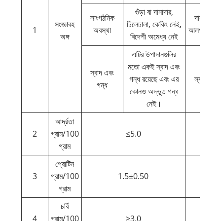
গুঁড়া বা দানাদার,
সাংগঠনিক
দানাদার,
সংজ্ঞাবহ
ঢিলেঢালা, কেকিং নেই,
1
অবস্থা
আলগা, কোন দ
অঙ্গ
বিদেশী অমেধ্য নেই
এটির উপাদানগুলির
মতো একই স্বাদ এবং
স্বাদ এবং
গন্ধ রয়েছে এবং এর
স্বাভাবিক 
গন্ধ
কোনও অদ্ভুত গন্ধ
নেই।
আর্দ্রতা
2
গ্রাম/100
≤5.0
গ্রাম
প্রোটিন
3
গ্রাম/100
1.5±0.50
গ্রাম
চর্বি
4
গ্রাম/100
≥3.0