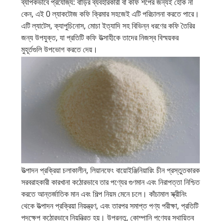
ব্যাপকভাবে প্রযোজ্য: বাড়ির ব্যবহারকারী বা কফি শপের জন্যই হোক না
কেন, এই 0 ল্যাকটোজ কফি ক্রিমার সহজেই এটি পরিচালনা করতে পারে।
এটি ল্যাটেস, ক্যাপুচিনোস, মোচা ইত্যাদি সহ বিভিন্ন ধরণের কফি তৈরির
জন্য উপযুক্ত, যা প্রতিটি কফি উত্সাহীকে তাদের নিজস্ব বিস্ময়কর
মুহূর্তগুলি উপভোগ করতে দেয়।
উত্পাদন প্রক্রিয়া চলাকালীন, লিয়ানফেং বায়োইঞ্জিনিয়ারিং চীন প্রস্তুতকারক
সরবরাহকারী কারখানা কঠোরভাবে তার পণ্যের গুণমান এবং নিরাপত্তা নিশ্চিত
করতে আন্তর্জাতিক মান এবং শিল্প নিয়ম মেনে চলে। কাঁচামাল স্ক্রীনিং
থেকে উত্পাদন প্রক্রিয়া নিয়ন্ত্রণ, এবং তারপর সমাপ্ত পণ্য পরীক্ষা, প্রতিটি
পদক্ষেপ কঠোরভাবে নিয়ন্ত্রিত হয়। উপরন্তু, কোম্পানি পণ্যের স্থায়িত্ব