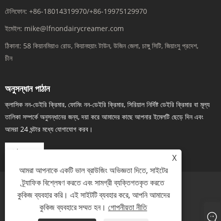
টেলিফোন:
+86-18014319970/+86-19975129970
ইমেইল:
mike@lfnondairycreamer.com
ঠিকানা:
58 কিয়ানমিয়াও রোড, কিয়ানহুয়াং টাউন, উজিন জেলা, চাঙ্গু সিটি, জিয়াংসু প্রদেশ,
চীন
অনুসন্ধান পাঠান
ক্লাসিক নন-ডেইরি ক্রিমার, ফোমিং নন-ডেইরি ক্রিমার, সিরিয়াল নির্দিষ্ট ডেইরি ক্রিমার বা মূল্য
তালিকা সম্পর্কে অনুসন্ধানের জন্য, দয়া করে আমাদের কাছে আপনার ইমেলটি ছেড়ে দিন এবং
আমরা 24 ঘন্টার মধ্যে যোগাযোগ করব।
এখন তদন্ত
X
আমরা আপনাকে একটি ভাল ব্রাউজিং অভিজ্ঞতা দিতে, সাইটের
ট্র্যাফিক বিশ্লেষণ করতে এবং সামগ্রী ব্যক্তিগতকৃত করতে
কুকিজ ব্যবহার করি। এই সাইটটি ব্যবহার করে, আপনি আমাদের
Links
Sitemap
RSS
XML
গোপনীয়তা নীতি
কুকিজ ব্যবহারে সম্মত হন।
গোপনীয়তা নীতি