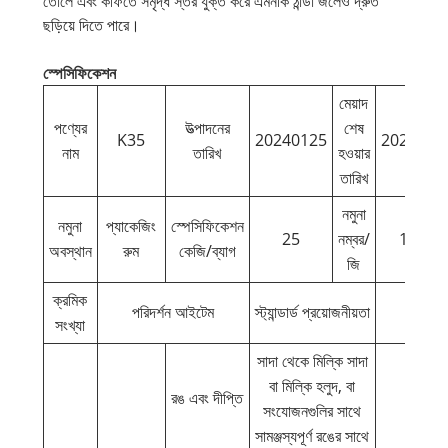
তোলে এবং কফিতে সমৃদ্ধ স্তর যুক্ত করে এমনকি ঠান্ডা জলেও দ্রুত
ছড়িয়ে দিতে পারে।
স্পেসিফিকেশন
মেয়াদ
পণ্যের
উত্পাদনের
শেষ
K35
20240125
2026012
নাম
তারিখ
হওয়ার
তারিখ
নমুনা
নমুনা
প্যাকেজিং
স্পেসিফিকেশন
25
নম্বর/
1800
অবস্থান
রুম
কেজি/ব্যাগ
জি
ক্রমিক
পরিদর্শন আইটেম
স্ট্যান্ডার্ড প্রয়োজনীয়তা
পরিদর
সংখ্যা
সাদা থেকে মিল্কি সাদা
বা মিল্কি হলুদ, বা
রঙ এবং দীপ্তি
দুধের
সংযোজনগুলির সাথে
সামঞ্জস্যপূর্ণ রঙের সাথে