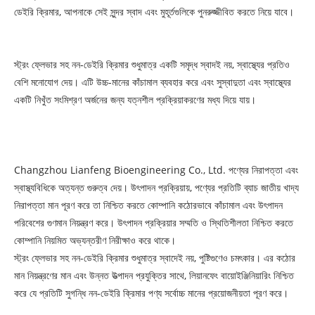
ডেইরি ক্রিমার, আপনাকে সেই সুন্দর স্বাদ এবং মুহূর্তগুলিকে পুনরুজ্জীবিত করতে নিয়ে যাবে।
স্ট্রং ফ্লেভার সহ নন-ডেইরি ক্রিমার শুধুমাত্র একটি সমৃদ্ধ স্বাদই নয়, স্বাস্থ্যের প্রতিও
বেশি মনোযোগ দেয়। এটি উচ্চ-মানের কাঁচামাল ব্যবহার করে এবং সুস্বাদুতা এবং স্বাস্থ্যের
একটি নিখুঁত সংমিশ্রণ অর্জনের জন্য যত্নশীল প্রক্রিয়াকরণের মধ্য দিয়ে যায়।
Changzhou Lianfeng Bioengineering Co., Ltd. পণ্যের নিরাপত্তা এবং
স্বাস্থ্যবিধিকে অত্যন্ত গুরুত্ব দেয়। উৎপাদন প্রক্রিয়ায়, পণ্যের প্রতিটি ব্যাচ জাতীয় খাদ্য
নিরাপত্তা মান পূরণ করে তা নিশ্চিত করতে কোম্পানি কঠোরভাবে কাঁচামাল এবং উৎপাদন
পরিবেশের গুণমান নিয়ন্ত্রণ করে। উৎপাদন প্রক্রিয়ার সম্মতি ও স্থিতিশীলতা নিশ্চিত করতে
কোম্পানি নিয়মিত অভ্যন্তরীণ নিরীক্ষাও করে থাকে।
স্ট্রং ফ্লেভার সহ নন-ডেইরি ক্রিমার শুধুমাত্র স্বাদেই নয়, পুষ্টিগুণেও চমৎকার। এর কঠোর
মান নিয়ন্ত্রণের মান এবং উন্নত উত্পাদন প্রযুক্তির সাথে, লিয়ানফেং বায়োইঞ্জিনিয়ারিং নিশ্চিত
করে যে প্রতিটি সুগন্ধি নন-ডেইরি ক্রিমার পণ্য সর্বোচ্চ মানের প্রয়োজনীয়তা পূরণ করে।