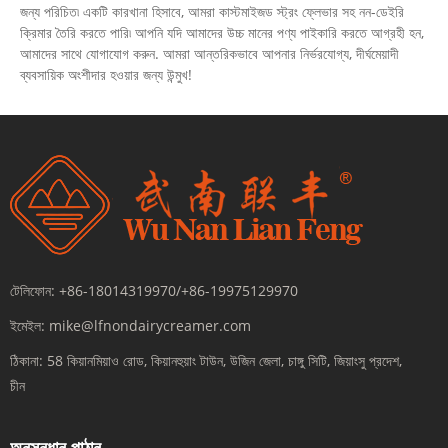
জন্য পরিচিত৷ একটি কারখানা হিসাবে, আমরা কাস্টমাইজড স্ট্রং ফ্লেভার সহ নন-ডেইরি
ক্রিমার তৈরি করতে পারি৷ আপনি যদি আমাদের উচ্চ মানের পণ্য পাইকারি করতে আগ্রহী হন,
আমাদের সাথে যোগাযোগ করুন. আমরা আন্তরিকভাবে আপনার নির্ভরযোগ্য, দীর্ঘমেয়াদী
ব্যবসায়িক অংশীদার হওয়ার জন্য উন্মুখ!
টেলিফোন:
+86-18014319970/+86-19975129970
ইমেইল:
mike@lfnondairycreamer.com
ঠিকানা:
58 কিয়ানমিয়াও রোড, কিয়ানহুয়াং টাউন, উজিন জেলা, চাঙ্গু সিটি, জিয়াংসু প্রদেশ,
চীন
অনুসন্ধান পাঠান