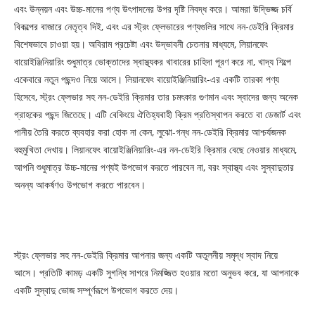
এবং উন্নয়ন এবং উচ্চ-মানের পণ্য উৎপাদনের উপর দৃষ্টি নিবদ্ধ করে। আমরা উদ্ভিজ্জ চর্বি
বিকল্পের বাজারে নেতৃত্ব দিই, এবং এর স্ট্রং ফ্লেভারের পণ্যগুলির সাথে নন-ডেইরি ক্রিমার
বিশেষভাবে চাওয়া হয়। অবিরাম প্রচেষ্টা এবং উদ্ভাবনী চেতনার মাধ্যমে, লিয়ানফেং
বায়োইঞ্জিনিয়ারিং শুধুমাত্র ভোক্তাদের স্বাস্থ্যকর খাবারের চাহিদা পূরণ করে না, খাদ্য শিল্পে
একেবারে নতুন পছন্দও নিয়ে আসে। লিয়ানফেং বায়োইঞ্জিনিয়ারিং-এর একটি তারকা পণ্য
হিসেবে, স্ট্রং ফ্লেভার সহ নন-ডেইরি ক্রিমার তার চমৎকার গুণমান এবং স্বাদের জন্য অনেক
গ্রাহকের পছন্দ জিতেছে। এটি বেকিংয়ে ঐতিহ্যবাহী ক্রিম প্রতিস্থাপন করতে বা ডেজার্ট এবং
পানীয় তৈরি করতে ব্যবহার করা হোক না কেন, লুঝো-গন্ধ নন-ডেইরি ক্রিমার আশ্চর্যজনক
বহুমুখিতা দেখায়। লিয়ানফেং বায়োইঞ্জিনিয়ারিং-এর নন-ডেইরি ক্রিমার বেছে নেওয়ার মাধ্যমে,
আপনি শুধুমাত্র উচ্চ-মানের পণ্যই উপভোগ করতে পারবেন না, বরং স্বাস্থ্য এবং সুস্বাদুতার
অনন্য আকর্ষণও উপভোগ করতে পারবেন।
স্ট্রং ফ্লেভার সহ নন-ডেইরি ক্রিমার আপনার জন্য একটি অতুলনীয় সমৃদ্ধ স্বাদ নিয়ে
আসে। প্রতিটি কামড় একটি সুগন্ধি সাগরে নিমজ্জিত হওয়ার মতো অনুভব করে, যা আপনাকে
একটি সুস্বাদু ভোজ সম্পূর্ণরূপে উপভোগ করতে দেয়।