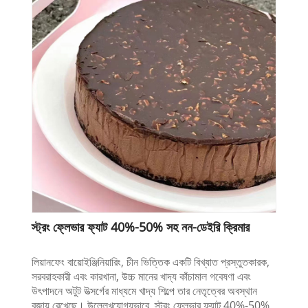
স্ট্রং ফ্লেভার ফ্যাট 40%-50% সহ নন-ডেইরি ক্রিমার
লিয়ানফেং বায়োইঞ্জিনিয়ারিং, চীন ভিত্তিক একটি বিখ্যাত প্রস্তুতকারক,
সরবরাহকারী এবং কারখানা, উচ্চ মানের খাদ্য কাঁচামাল গবেষণা এবং
উৎপাদনে অটুট উত্সর্গের মাধ্যমে খাদ্য শিল্পে তার নেতৃত্বের অবস্থান
বজায় রেখেছে। উল্লেখযোগ্যভাবে, স্ট্রং ফ্লেভার ফ্যাট 40%-50%