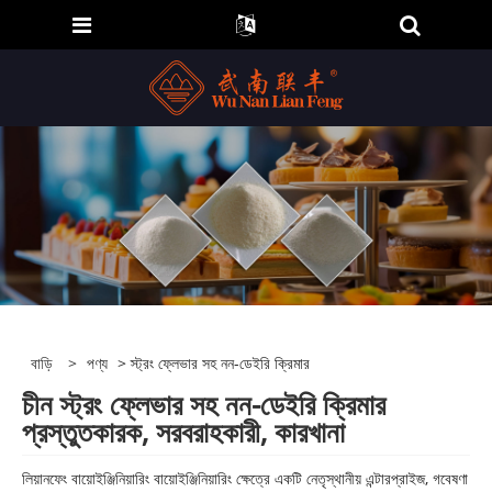
বাড়ি
>
পণ্য
> স্ট্রং ফ্লেভার সহ নন-ডেইরি ক্রিমার
চীন স্ট্রং ফ্লেভার সহ নন-ডেইরি ক্রিমার
প্রস্তুতকারক, সরবরাহকারী, কারখানা
লিয়ানফেং বায়োইঞ্জিনিয়ারিং বায়োইঞ্জিনিয়ারিং ক্ষেত্রে একটি নেতৃস্থানীয় এন্টারপ্রাইজ, গবেষণা