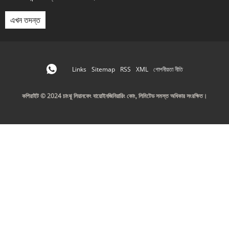
এখন তদন্ত
Links
Sitemap
RSS
XML
গোপনীয়তা নীতি
কপিরাইট © 2024 চাংঝু লিয়ানফেং বায়োইনজিনিয়ারিং কোং, লিমিটেড সমস্ত অধিকার সংরক্ষিত।