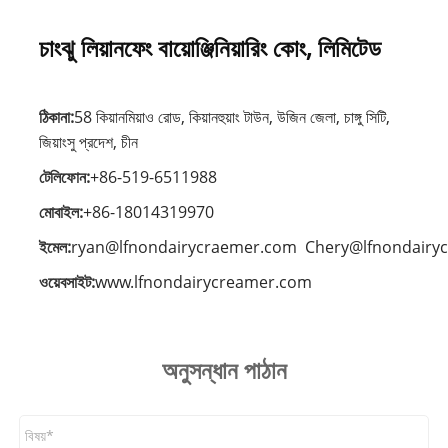
চাংঝু লিয়ানফেং বায়োঞ্জিনিয়ারিং কোং, লিমিটেড
ঠিকানা:
58 কিয়ানমিয়াও রোড, কিয়ানহুয়াং টাউন, উজিন জেলা, চাঙ্গু সিটি,
জিয়াংসু প্রদেশ, চীন
টেলিফোন:
+86-519-6511988
মোবাইল:
+86-18014319970
ইমেল:
ryan@lfnondairycraemer.com
Chery@lfnondairy
ওয়েবসাইট:
www.lfnondairycreamer.com
অনুসন্ধান পাঠান