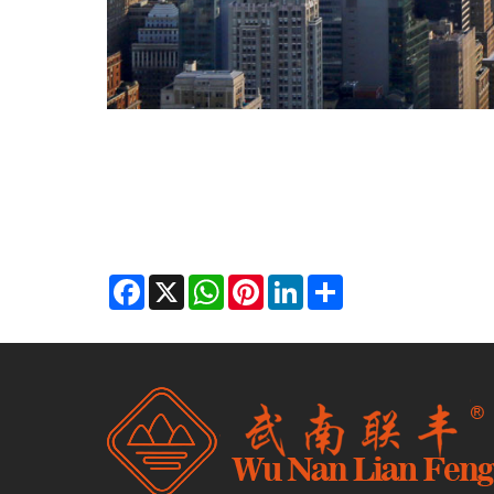
Facebook
X
WhatsApp
Pinterest
LinkedIn
Share