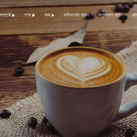
ম্পর্কে
পণ্য
খবর
ডাউনলোড করুন
অনুসন্ধান পাঠান
আম